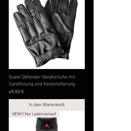
Super Defender Handschuhe mit
Sandfüllung und Kevlarfütterung
Preis
49,90 €
In den Warenkorb
NEW!!! Nur Ladenverkauf