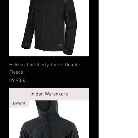
Helikon-Tex Liberty Jacket Double
Fleece
Preis
89,90 €
In den Warenkorb
NEW!!!