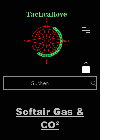
Softair Gas &
CO²