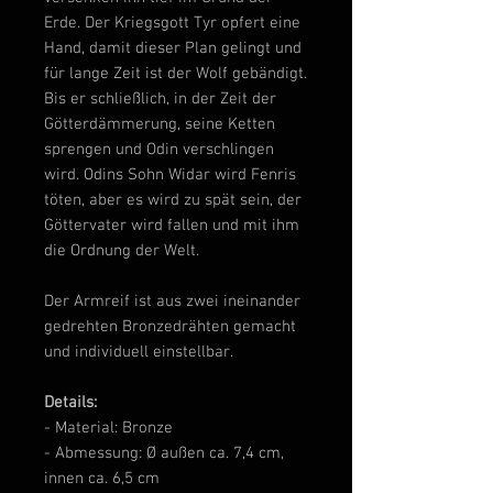
Erde. Der Kriegsgott Tyr opfert eine
Hand, damit dieser Plan gelingt und
für lange Zeit ist der Wolf gebändigt.
Bis er schließlich, in der Zeit der
Götterdämmerung, seine Ketten
sprengen und Odin verschlingen
wird. Odins Sohn Widar wird Fenris
töten, aber es wird zu spät sein, der
Göttervater wird fallen und mit ihm
die Ordnung der Welt.
Der Armreif ist aus zwei ineinander
gedrehten Bronzedrähten gemacht
und individuell einstellbar.
Details:
- Material: Bronze
- Abmessung: Ø außen ca. 7,4 cm,
innen ca. 6,5 cm