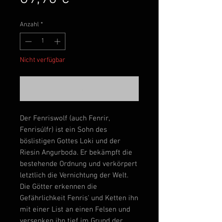
Anzahl
*
Nicht verfügbar
Benachrichtigen lassen
Der Fenriswolf (auch Fenrir,
Fenrisúlfr) ist ein Sohn des
böslistigen Gottes Loki und der
Riesin Angurboda. Er bekämpft die
bestehende Ordnung und verkörpert
letztlich die Vernichtung der Welt.
Die Götter erkennen die
Gefährlichkeit Fenris' und Ketten ihn
mit einer List an einen Felsen und
versenken ihn tief im Grund der