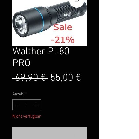
Walther PL80
PRO
Standardpreis
Sale-
 69,90 € 
55,00 €
Preis
Anzahl
*
Nicht verfügbar
Benachrichtigen lassen