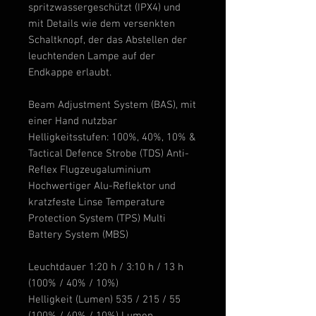
spritzwassergeschützt (IPX4) und
mit Details wie dem versenkten
Schaltknopf, der das Abstellen der
leuchtenden Lampe auf der
Endkappe erlaubt.
Beam Adjustment System (BAS), mit
einer Hand nutzbar
Helligkeitsstufen: 100%, 40%, 10% &
Tactical Defence Strobe (TDS) Anti-
Reflex Flugzeugaluminium
Hochwertiger Alu-Reflektor und
kratzfeste Linse Temperature
Protection System (TPS) Multi
Battery System (MBS)
Leuchtdauer 1:20 h / 3:10 h / 13 h
(100% / 40% / 10%)
Helligkeit (Lumen) 535 / 215 / 55