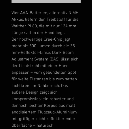
Vier AAA-Batterien, alternativ NiMH-
Akkus, liefern den Treibstoff für die
Walther PL80, die mit nur 134 mm
Länge satt in der Hand liegt.
Der hochwertige Cree-Chip jagt
mehr als 500 Lumen durch die 35-
mm-Reflektor-Linse. Dank Beam
Adjustment System (BAS) lässt sich
der Lichtstrahl mit einer Hand
anpassen – vom gebündelten Spot
für weite Distanzen bis zum satten
Lichtkreis im Nahbereich. Das
äußere Design zeigt sich
kompromisslos: ein robuster und
dennoch leichter Korpus aus matt
anodisiertem Flugzeug-Aluminium
mit griffiger, nicht reflektierender
Oberfläche – natürlich