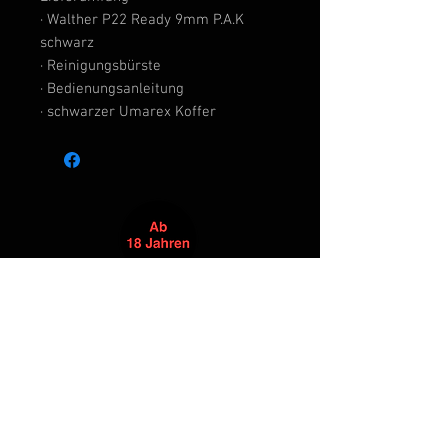
· Walther P22 Ready 9mm P.A.K
schwarz
· Reinigungsbürste
· Bedienungsanleitung
· schwarzer Umarex Koffer