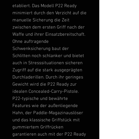
etabliert. Das Modell P22 Ready
minimiert durch den Verzicht auf die
manuelle Sicherung die Zeit
zwischen dem ersten Griff nach der
Waffe und ihrer Einsatzbereitschaft.
Ohne auftragende
Schwenksicherung baut der
Schlitten noch schlanker und bietet
auch in Stresssituationen sicheren
Zugriff auf die stark ausgeprägten
Durchladerillen. Durch ihr geringes
Gewicht wird die P22 Ready zur
idealen Concealed-Carry-Pistole.
P22-typische und bewährte
Features wie der außenliegende
Hahn, der Paddle-Magazinauslöser
und das klassische Griffstück mit
gummiertem Griffrücken
garantieren auch mit der P22 Ready