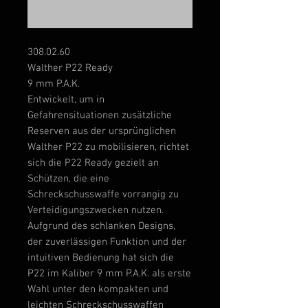
Benachrichtigen lassen
308.02.60
Walther P22 Ready
9 mm P.A.K.
Entwickelt, um in
Gefahrensituationen zusätzliche
Reserven aus der ursprünglichen
Walther P22 zu mobilisieren, richtet
sich die P22 Ready gezielt an
Schützen, die eine
Schreckschusswaffe vorrangig zu
Verteidigungszwecken nutzen.
Aufgrund des schlanken Designs,
der zuverlässigen Funktion und der
intuitiven Bedienung hat sich die
P22 im Kaliber 9 mm P.A.K. als erste
Wahl unter den kompakten und
leichten Schreckschusswaffen