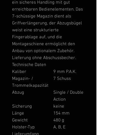
ein sicheres Handling mit gut
erreichbaren Bedienelementen. Das
7-schüssige Magazin dient als
Griffverlängerung, der Abzugsbügel
weist eine strukturierte
Fingerablage auf, und die
Montageschiene ermöglicht den
Anbau von optionalem Zubehör.
Lieferung ohne Abschussbecher.
Technische Daten
Kaliber
9 mm P.A.K.
Magazin- /
7 Schuss
Trommelkapazität
Abzug
Single / Double
Action
Sicherung
keine
Länge
154 mm
Gewicht
480 g
Holster-Typ
A, B, E
Lieferumfang