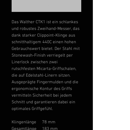
Benachrichtigen lassen
Das Walther CTK1 ist ein schlankes
und robustes Zweihand-Messer, das
dank starker Clippoint-Klinge aus
schnitthaltigem 440C einen hohen
Gebrauchswert bietet. Der Stahl mit
Stonewash-Finish verriegelt per
Linerlock zwischen zwei
rutschfesten Micarta-Griffschalen,
die auf Edelstahl-Linern sitzen.
Ausgeprägte Fingermulden und die
ergonomische Kontur des Griffs
vermitteln Sicherheit bei jedem
Schnitt und garantieren dabei ein
optimales Griffgefühl.
Klingenlänge
78 mm
Gesamtlänge
183 mm