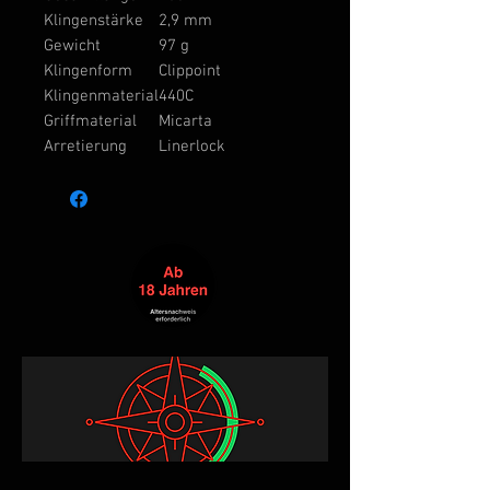
Klingenstärke
2,9 mm
Gewicht
97 g
Klingenform
Clippoint
Klingenmaterial
440C
Griffmaterial
Micarta
Arretierung
Linerlock