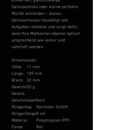
entkernen, gleichmässige
Gemüsesticks oder kleine perfekte
Würfel schneiden – dieses
Gemüsemesser bewältigt alle
Aufgaben mühelos und sorgt dafür,
dass Ihre Mahlzeiten ebenso optisch
ansprechend wie lecker und
nahrhaft werden.
Dimensionen
Höhe
11 mm
Länge
189 mm
Breite
20 mm
Gewicht
20 g
Details
Geschmiedet
Nein
Klingentyp
Normaler Schliff
Klingenlänge
8 cm
Material
Polypropylen (PP)
Farbe
Rot