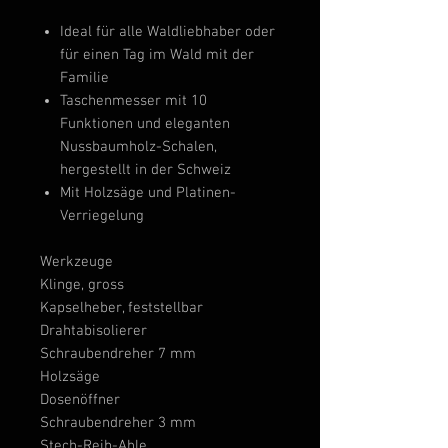
Ideal für alle Waldliebhaber oder
für einen Tag im Wald mit der
Familie
Taschenmesser mit 10
Funktionen und eleganten
Nussbaumholz-Schalen,
hergestellt in der Schweiz
Mit Holzsäge und Platinen-
Verriegelung
Werkzeuge
Klinge, gross
Kapselheber, feststellbar
Drahtabisolierer
Schraubendreher 7 mm
Holzsäge
Dosenöffner
Schraubendreher 3 mm
Stech-Reib-Ahle