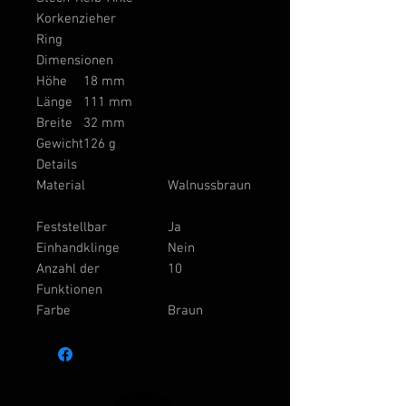
Korkenzieher
Ring
Dimensionen
Höhe
18 mm
Länge
111 mm
Breite
32 mm
Gewicht
126 g
Details
Material
Walnussbraun
Feststellbar
Ja
Einhandklinge
Nein
Anzahl der
10
Funktionen
Farbe
Braun