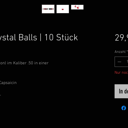
stal Balls | 10 Stück
29,
Anzahl
*
n) im Kaliber .50 in einer
Nur noc
Capsaicin
In 
r