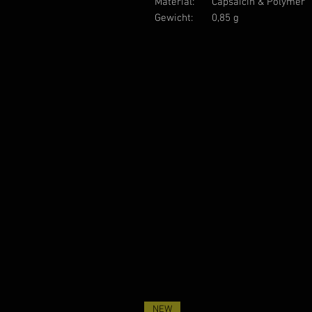
Material:
Capsaicin & Polymer
Gewicht:
0,85 g
NEW