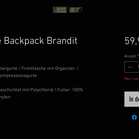
 Backpack Brandit
59,
Anzahl
*
ergurte / Fronttasche mit Organizer /
 Kompressionsgurte
Nur noc
eschichtet mit Polychlorid / Futter: 100%
hylen
In 