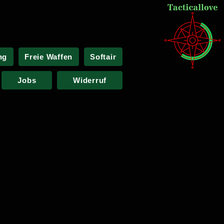
ng
Freie Waffen
Softair
Jobs
Widerruf