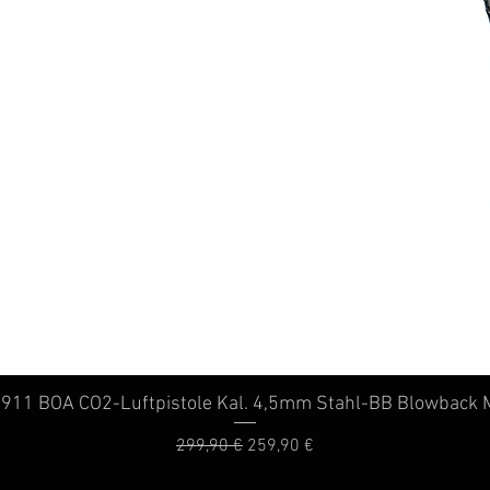
11 BOA CO2-Luftpistole Kal. 4,5mm Stahl-BB Blowback M
Schnellansicht
Standardpreis
Sale-Preis
299,90 €
259,90 €