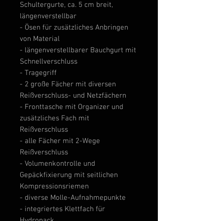
Schultergurte, ca. 5 cm breit,
längenverstellbar
- Ösen für zusätzliches Anbringen
von Material
- längenverstellbarer Bauchgurt mit
Schnellverschluss
- Tragegriff
- 2 große Fächer mit diversen
Reißverschluss- und Netzfächern
- Fronttasche mit Organizer und
zusätzliches Fach mit
Reißverschluss
- alle Fächer mit 2-Wege
Reißverschluss
- Volumenkontrolle und
Gepäckfixierung mit seitlichen
Kompressionsriemen
- diverse Molle-Aufnahmepunkte
- integriertes Klettfach für
Hydropack