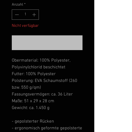
Anzahl
*
Nicht verfügbar
Benachrichtigen lassen
Obermaterial: 100% Polyester,
Polyvinylchlorid beschichtet
Futter: 100% Polyester
Polsterung: EVA Schaumstoff (260
bzw. 550 g/qm)
Fassungsvermögen: ca. 36 Liter
Maße: 51 x 29 x 28 cm
Gewicht: ca. 1.450 g
- gepolsterter Rücken
- ergonomisch geformte gepolsterte