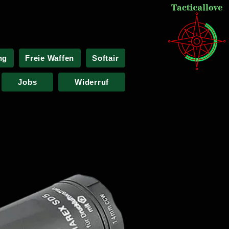
ng
Freie Waffen
Softair
Jobs
Widerruf