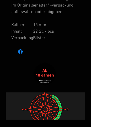
im Originalbehälter/ -verpackung
aufbewahren oder abgeben.
Kaliber
15 mm
Inhalt
22 St. / pcs
Verpackung
Blister