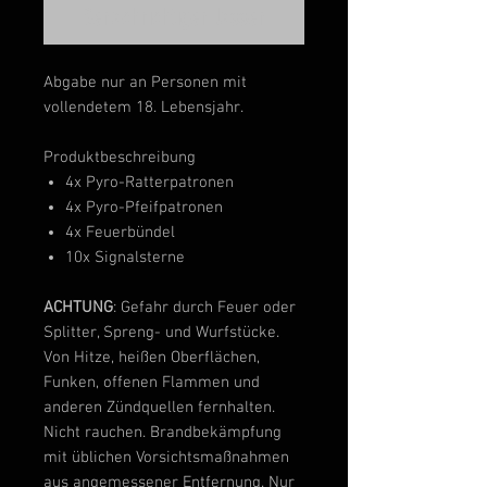
Benachrichtigen lassen
Abgabe nur an Personen mit
vollendetem 18. Lebensjahr.
Produktbeschreibung
4x Pyro-Ratterpatronen
4x Pyro-Pfeifpatronen
4x Feuerbündel
10x Signalsterne
ACHTUNG
: Gefahr durch Feuer oder
Splitter, Spreng- und Wurfstücke.
Von Hitze, heißen Oberflächen,
Funken, offenen Flammen und
anderen Zündquellen fernhalten.
Nicht rauchen. Brandbekämpfung
mit üblichen Vorsichtsmaßnahmen
aus angemessener Entfernung. Nur