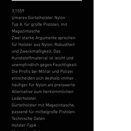
3.1559
Umarex Gürtelholster Nylon
Typ A, für große Pistolen, mit
Magazintasche
Zwei starke Argumente sprechen
für Holster aus Nylon: Robustheit
und Zweckmäßigkeit. Das
Kunststoffmaterial ist leicht und
unempfindlich gegen Feuchtigkeit.
Die Profis bei Militär und Polizei
entscheiden sich deshalb immer
häufiger für Nylon als preiswerte
Alternative zum herkömmlichen
Lederholster.
Gürtelholster mit Magazintasche,
passend für mittelgroße Pistolen.
Technische Daten
Holster-Typ
A