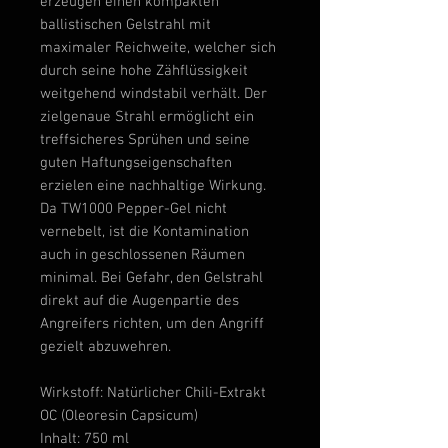
erzeugen einen kompakten
ballistischen Gelstrahl mit
maximaler Reichweite, welcher sich
durch seine hohe Zähflüssigkeit
weitgehend windstabil verhält. Der
zielgenaue Strahl ermöglicht ein
treffsicheres Sprühen und seine
guten Haftungseigenschaften
erzielen eine nachhaltige Wirkung.
Da TW1000 Pepper-Gel nicht
vernebelt, ist die Kontamination
auch in geschlossenen Räumen
minimal. Bei Gefahr, den Gelstrahl
direkt auf die Augenpartie des
Angreifers richten, um den Angriff
gezielt abzuwehren.
Wirkstoff: Natürlicher Chili-Extrakt
OC (Oleoresin Capsicum)
Inhalt: 750 ml