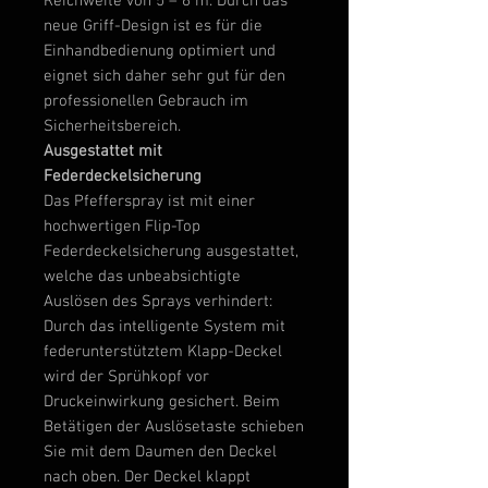
Reichweite von 5 – 6 m. Durch das
neue Griff-Design ist es für die
Einhandbedienung optimiert und
eignet sich daher sehr gut für den
professionellen Gebrauch im
Sicherheitsbereich.
Ausgestattet mit
Federdeckelsicherung
Das Pfefferspray ist mit einer
hochwertigen Flip-Top
Federdeckelsicherung ausgestattet,
welche das unbeabsichtigte
Auslösen des Sprays verhindert:
Durch das intelligente System mit
federunterstütztem Klapp-Deckel
wird der Sprühkopf vor
Druckeinwirkung gesichert. Beim
Betätigen der Auslösetaste schieben
Sie mit dem Daumen den Deckel
nach oben. Der Deckel klappt