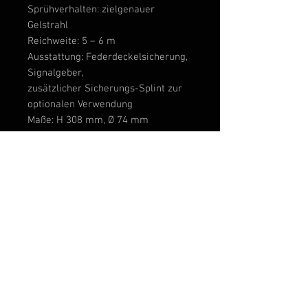
Sprühverhalten: zielgenauer
Gelstrahl
Reichweite: 5 – 6 m
Ausstattung: Federdeckelsicherung,
Signalgeber,
zusätzlicher Sicherungs-Splint zur
optionalen Verwendung
Maße: H 308 mm, Ø 74 mm
Gewicht: 989 g