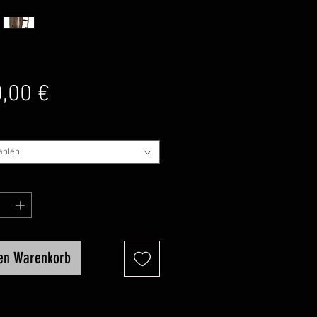
Preis
,00 €
ählen
den Warenkorb