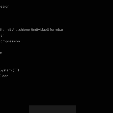
ession
e mit Aluschiene (individuell formbar)
nen
Kompression
cm
System (TT)
0 den