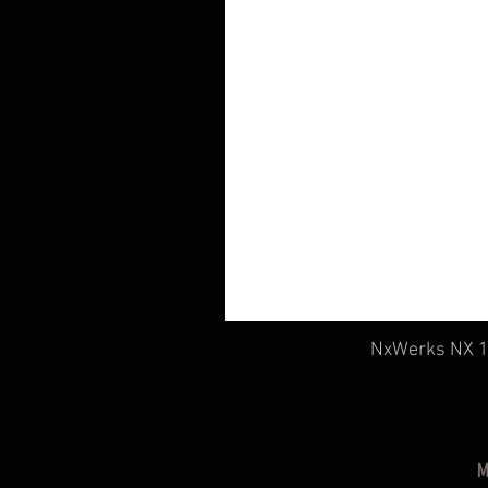
NxWerks NX 19
M