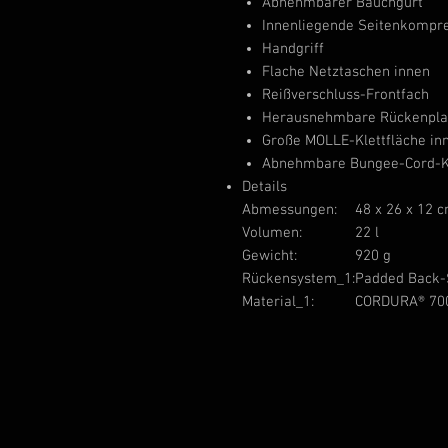
Abnehmbarer Bauchgurt
Innenliegende Seitenkompr
Handgriff
Flache Netztaschen innen
Reißverschluss-Frontfach
Herausnehmbare Rückenplatt
Große MOLLE-Klettfläche in
Abnehmbare Bungee-Cord-
Details
Abmessungen:
48 x 26 x 12 
Volumen:
22 l
Gewicht:
920 g
Rückensystem_1:
Padded Back-
Material_1:
CORDURA® 70