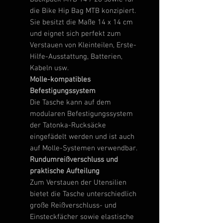
die Bike Hip Bag MTB konzipiert.
Sie besitzt die Maße 14 x 14 cm
und eignet sich perfekt zum
Verstauen von Kleinteilen, Erste-
Hilfe-Ausstattung, Batterien,
Kabeln usw.
Molle-kompatibles
Befestigungssystem
Die Tasche kann auf dem
modularen Befestigungssystem
der Tatonka-Rucksäcke
eingefädelt werden und ist auch
auf Molle-Systemen verwendbar.
Rundumreißverschluss und
praktische Aufteilung
Zum Verstauen der Utensilien
bietet die Tasche unterschiedlich
große Reißverschluss- und
Einsteckfächer sowie elastische