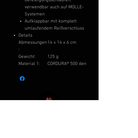
Befestigungsschlaufen,
verwendbar auch auf MOLLE-
Systemen
Aufklappbar mit komplett
umlaufendem Reißverschluss
Details
Abmessungen
14 x 14 x 6 cm
:
Gewicht:
125 g
Material 1:
CORDURA® 500 den