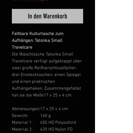
In den Warenkorb
Faltbare Kulturtasche zum
Aufhängen: Tatonka Small
Travelcare
Die Waschtasche Tatonka Small
Travelcare verfügt aufgeklappt über
zwei große Reißverschlussfächer,
drei Einstecktaschen, einen Spiegel
und einen praktischen
Aufhängehaken. Zusammengefaltet
hat sie die Maße17 x 25 x 4 cm.
Abmessungen:
17 x 25 x 4 cm
Gewicht:
160 g
Material 1:
450 HD Polyoxford
Material 2:
420 HD Nylon FD