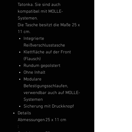
Tatonka. Sie sind auch
kompatibel mit MOLLE-
Systemen.
Die Tasche besitzt die Maße 25 x
11 cm.
Integrierte
Reißverschlusstasche
Klettfläche auf der Front
(Flausch)
Rundum gepolstert
Ohne Inhalt
Modulare
Befestigungsschlaufen,
verwendbar auch auf MOLLE-
Systemen
Sicherung mit Druckknopf
Details
Abmessungen
25 x 11 cm
: