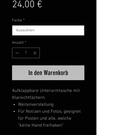
Preis
24,00 €
Farbe
*
Anzahl
*
In den Warenkorb
Aufklappbare Unterarmtasche mit
Klarsichtfächern.
Weitenverstellung
Für Notizen und Fotos, geeignet
für Posten und alle, welche
"keine Hand freihaben"