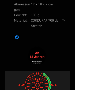
Abmessun
17 x 10 x 7 cm
gen:
Gewicht:
100 g
Material:
CORDURA® 700 den, T-
Stretch