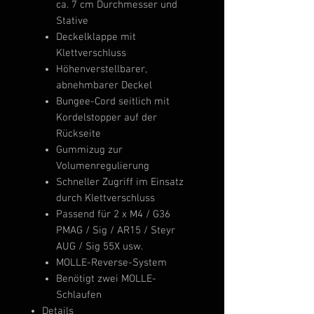
ca. 7 cm Durchmesser und
Stative
Deckelklappe mit
Klettverschluss
Höhenverstellbarer,
abnehmbarer Deckel
Bungee-Cord seitlich mit
Kordelstopper auf der
Rückseite
Gummizug zur
Volumenregulierung
Schneller Zugriff im Einsatz
durch Klettverschluss
Passend für 2 x M4 / G36
PMAG / Sig / AR15 / Steyr
AUG / Sig 55X usw.
MOLLE-Reverse-System
Benötigt zwei MOLLE-
Schlaufen
Details