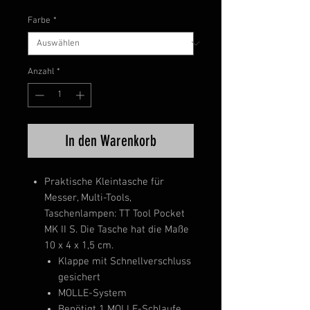
Farbe
*
Anzahl
*
In den Warenkorb
Praktische Kleintasche für
Messer, Multi-Tools,
Taschenlampen: TT Tool Pocket
MK II S. Die Tasche hat die Maße
10 x 4 x 1,5 cm.
Klappe mit Schnellverschluss
gesichert
MOLLE-System
Benötigt 1 MOLLE-Schlaufe