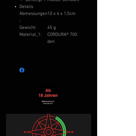
Details
Abmessungen
10 x 4 x 1,5cm
:
Gewicht:
45 g
Material_1:
CORDURA® 700
den