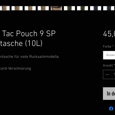
 Tac Pouch 9 SP
45,
tasche (10L)
Farbe
*
Ausw
ntasche für viele Rucksackmodelle.
Anzahl
*
cord-Verschnürung
In 