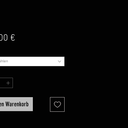
Preis
00 €
ählen
den Warenkorb