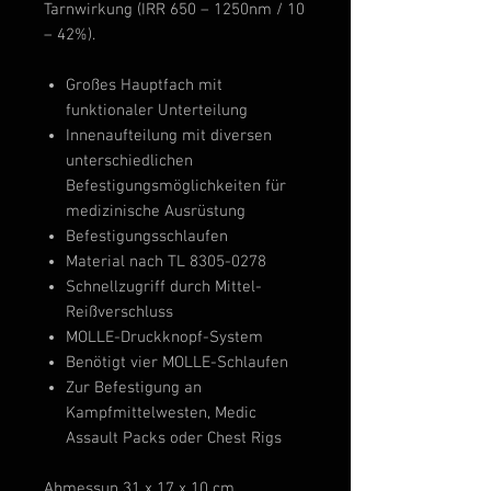
Tarnwirkung (IRR 650 – 1250nm / 10
– 42%).
Großes Hauptfach mit
funktionaler Unterteilung
Innenaufteilung mit diversen
unterschiedlichen
Befestigungsmöglichkeiten für
medizinische Ausrüstung
Befestigungsschlaufen
Material nach TL 8305-0278
Schnellzugriff durch Mittel-
Reißverschluss
MOLLE-Druckknopf-System
Benötigt vier MOLLE-Schlaufen
Zur Befestigung an
Kampfmittelwesten, Medic
Assault Packs oder Chest Rigs
Abmessun
31 x 17 x 10 cm