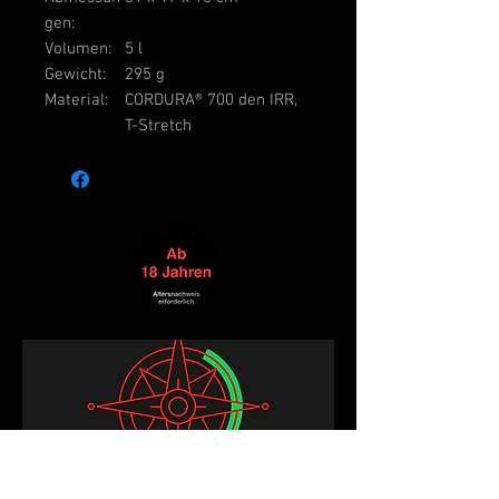
gen:
Volumen:
5 l
Gewicht:
295 g
Material:
CORDURA® 700 den IRR,
T-Stretch