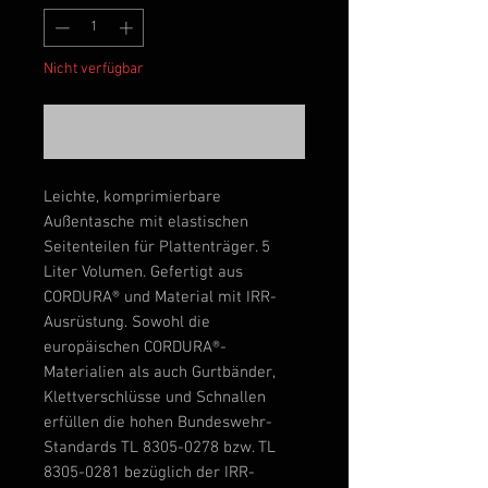
Nicht verfügbar
Benachrichtigen lassen
Leichte, komprimierbare
Außentasche mit elastischen
Seitenteilen für Plattenträger. 5
Liter Volumen. Gefertigt aus
CORDURA® und Material mit IRR-
Ausrüstung. Sowohl die
europäischen CORDURA®-
Materialien als auch Gurtbänder,
Klettverschlüsse und Schnallen
erfüllen die hohen Bundeswehr-
Standards TL 8305-0278 bzw. TL
8305-0281 bezüglich der IRR-