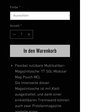
Farbe
*
Anzahl
*
In den Warenkorb
Flexibel nutzbare Multikaliber-
Magazintasche: TT SGL Modular
Mag Pouch MCL
Die Innenseite dieser
Magazintasche ist mit Klett
ausgestattet, und dank einer
einklettbaren Trennwand können
auch zwei Pistolenmagazine
anstelle eines