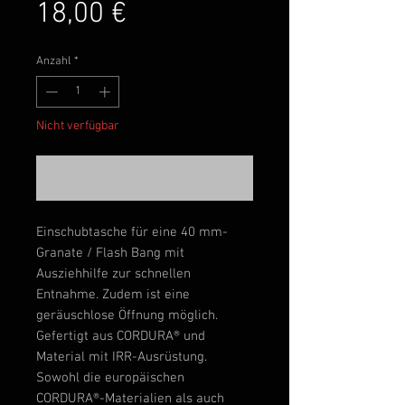
Preis
18,00 €
Anzahl
*
Nicht verfügbar
Benachrichtigen lassen
Einschubtasche für eine 40 mm-
Granate / Flash Bang mit
Ausziehhilfe zur schnellen
Entnahme. Zudem ist eine
geräuschlose Öffnung möglich.
Gefertigt aus CORDURA® und
Material mit IRR-Ausrüstung.
Sowohl die europäischen
CORDURA®-Materialien als auch