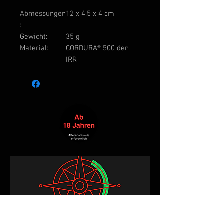
Abmessungen
12 x 4,5 x 4 cm
:
Gewicht:
35 g
Material:
CORDURA® 500 den
IRR