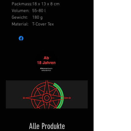
Packmass:
18 x 13 x 8 cm
Volumen:
55-80 l
Gewicht:
180 g
Material:
T-Cover Tex
Alle Produkte