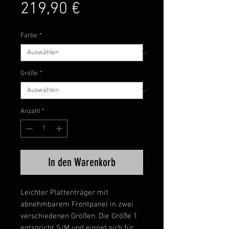
Sale-
219,90 €
Preis
Farbe
*
Größe
*
Anzahl
*
In den Warenkorb
Leichter Plattenträger mit
abnehmbarem Frontpanel in zwei
verschiedenen Größen. Die Größe 1
entspricht S/M und eignet sich für