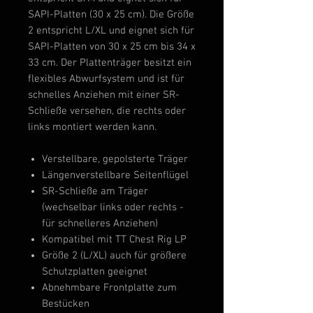
SAPI-Platten (30 x 25 cm). Die Größe
2 entspricht L/XL und eignet sich für
SAPI-Platten von 30 x 25 cm bis 34 x
33 cm. Der Plattenträger besitzt ein
flexibles Abwurfsystem und ist für
schnelles Anziehen mit einer SR-
Schließe versehen, die rechts oder
links montiert werden kann.
Verstellbare, gepolsterte Träger
Längenverstellbare Seitenflügel
SR-Schließe am Träger
(wechselbar links oder rechts -
für schnelleres Anziehen)
Kompatibel mit TT Chest Rig LP
Größe 2 (L/XL) auch für größere
Schutzplatten geeignet
Abnehmbare Frontplatte zum
Bestücken