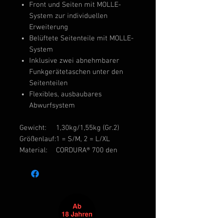
Front und Seiten mit MOLLE-
System zur individuellen
Erweiterung
Belüftete Seitenteile mit MOLLE-
System
Inklusive zwei abnehmbarer
Funkgerätetaschen unter den
Seitenteilen
Flexibles, ausbaubares
Abwurfsystem
Gewicht:
1,30kg/1,55kg (Gr.2)
Größenlauf:
1 = S/M, 2 = L/XL
Material:
CORDURA® 700 den