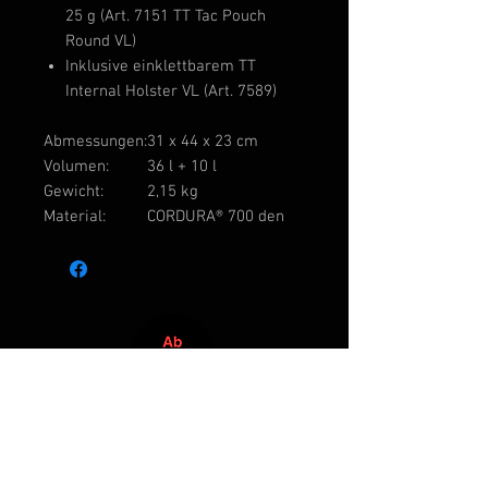
25 g (Art. 7151 TT Tac Pouch
Round VL)
Inklusive einklettbarem TT
Internal Holster VL (Art. 7589)
Abmessungen:
31 x 44 x 23 cm
Volumen:
36 l + 10 l
Gewicht:
2,15 kg
Material:
CORDURA® 700 den