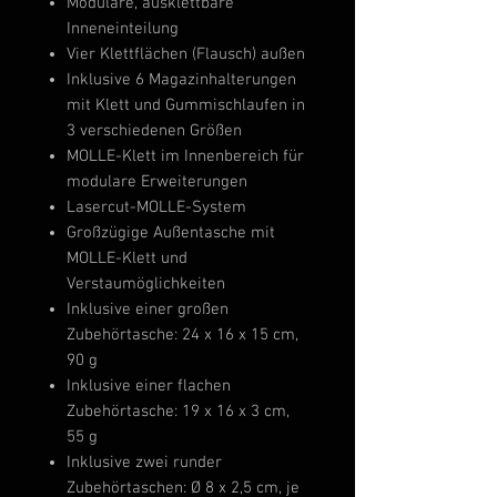
Modulare, ausklettbare
Inneneinteilung
Vier Klettflächen (Flausch) außen
Inklusive 6 Magazinhalterungen
mit Klett und Gummischlaufen in
3 verschiedenen Größen
MOLLE-Klett im Innenbereich für
modulare Erweiterungen
Lasercut-MOLLE-System
Großzügige Außentasche mit
MOLLE-Klett und
Verstaumöglichkeiten
Inklusive einer großen
Zubehörtasche: 24 x 16 x 15 cm,
90 g
Inklusive einer flachen
Zubehörtasche: 19 x 16 x 3 cm,
55 g
Inklusive zwei runder
Zubehörtaschen: Ø 8 x 2,5 cm, je