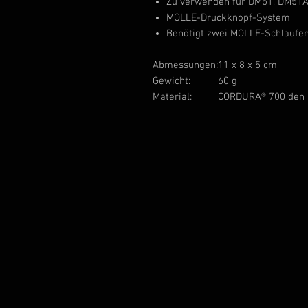
Zu verwenden für DM51, DM51A
MOLLE-Druckknopf-System
Benötigt zwei MOLLE-Schlaufe
Abmessungen:
11 x 8 x 5 cm
Gewicht:
60 g
Material:
CORDURA® 700 den 