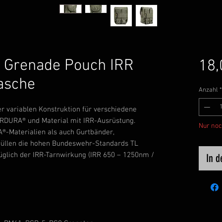
 Grenade Pouch IRR
18,
asche
Anzahl
*
r variablen Konstruktion für verschiedene
ORDURA® und Material mit IRR-Ausrüstung.
Nur noc
-Materialien als auch Gurtbänder,
rfüllen die hohen Bundeswehr-Standards TL
glich der IRR-Tarnwirkung (IRR 650 – 1250nm /
In 