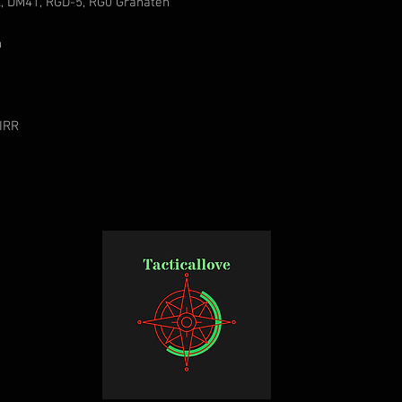
, DM41, RGD-5, RG0 Granaten
n
IRR