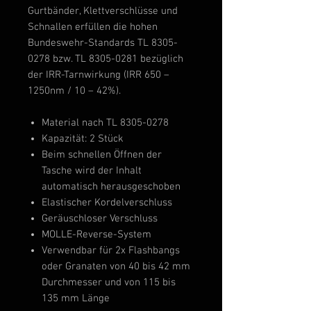
Gurtbänder, Klettverschlüsse und
Schnallen erfüllen die hohen
Bundeswehr-Standards TL 8305-
0278 bzw. TL 8305-0281 bezüglich
der IRR-Tarnwirkung (IRR 650 –
1250nm / 10 – 42%).
Material nach TL 8305-0278
Kapazität: 2 Stück
Beim schnellen Öffnen der
Tasche wird der Inhalt
automatisch herausgeschoben
Elastischer Kordelverschluss
Geräuschloser Verschluss
MOLLE-Reverse-System
Verwendbar für 2x Flashbangs
oder Granaten von 40 bis 42 mm
Durchmesser und von 115 bis
135 mm Länge