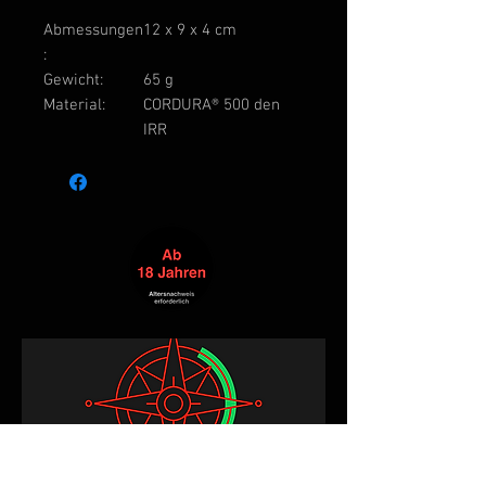
Abmessungen
12 x 9 x 4 cm
:
Gewicht:
65 g
Material:
CORDURA® 500 den
IRR