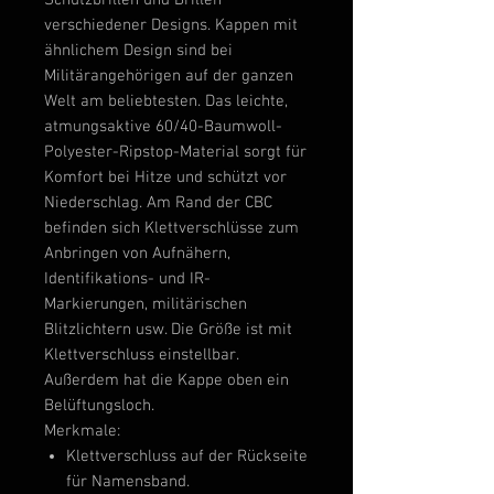
Schutzbrillen und Brillen
verschiedener Designs. Kappen mit
ähnlichem Design sind bei
Militärangehörigen auf der ganzen
Welt am beliebtesten. Das leichte,
atmungsaktive 60/40-Baumwoll-
Polyester-Ripstop-Material sorgt für
Komfort bei Hitze und schützt vor
Niederschlag. Am Rand der CBC
befinden sich Klettverschlüsse zum
Anbringen von Aufnähern,
Identifikations- und IR-
Markierungen, militärischen
Blitzlichtern usw. Die Größe ist mit
Klettverschluss einstellbar.
Außerdem hat die Kappe oben ein
Belüftungsloch.
Merkmale:
Klettverschluss auf der Rückseite
für Namensband.