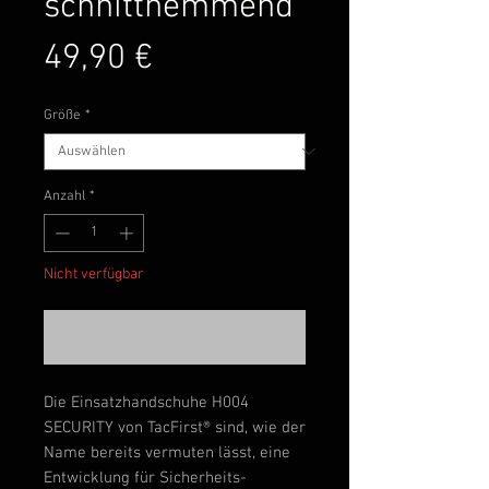
schnitthemmend
Preis
49,90 €
Größe
*
Anzahl
*
Nicht verfügbar
Benachrichtigen lassen
Die Einsatzhandschuhe H004
SECURITY von TacFirst® sind, wie der
Name bereits vermuten lässt, eine
Entwicklung für Sicherheits-