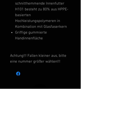
schnitthemmende Innenfutter
H101 besteht zu 80% aus HPPE-
basierten
Hochleistungspolymeren in
Kombination mit Glasfaserkern
Griffige gummierte
Handinnenfläche
Achtung!!! Fallen kleiner aus, bitte
eine nummer größer wählen!!!