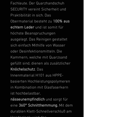
Fachleute. Der Quarzhandschuh
SECURITY vereint Sicherheit und
Praktibilität in sich. Das
Obermaterial besteht zu
100% aus
echtem Leder
und ist somit für
höchste Beanspruchungen
ausgelegt. Das Reinigen gestaltet
sich einfach Mithilfe von Wasser
oder Desinfektionsmitteln. Die
Kammern, welche mit Quarzsand
gefüllt sind, dienen als zusätzlicher
Knöchelschutz
. Das
Innenmaterial H101 aus HPPE-
basierten Hochleistungspolymeren
in Kombination mit Glasfaserkern
ist hochbelastbar,
nässeunempfindlich
und sorgt für
eine
360° Schnitthemmung.
Mit dem
durablen Klett-Schnellverschluß am