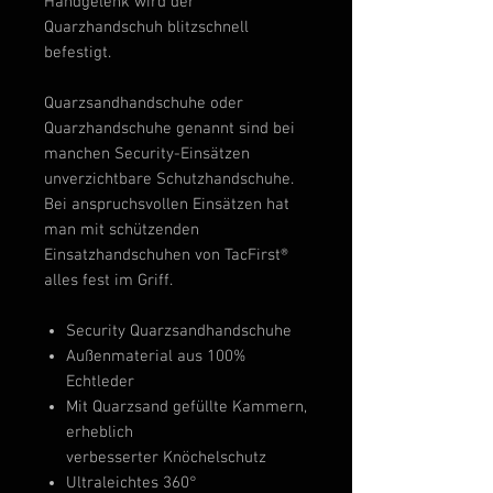
Handgelenk wird der
Quarzhandschuh blitzschnell
befestigt.
Quarzsandhandschuhe oder
Quarzhandschuhe genannt sind bei
manchen Security-Einsätzen
unverzichtbare Schutzhandschuhe.
Bei anspruchsvollen Einsätzen hat
man mit schützenden
Einsatzhandschuhen von TacFirst®
alles fest im Griff.
Security Quarzsandhandschuhe
Außenmaterial aus 100%
Echtleder
Mit Quarzsand gefüllte Kammern,
erheblich
verbesserter Knöchelschutz
Ultraleichtes 360°