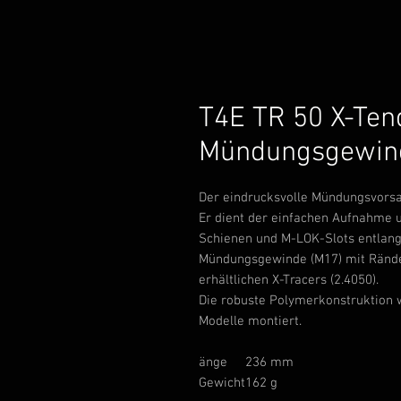
T4E TR 50 X-Ten
Mündungsgewin
Der eindrucksvolle Mündungsvorsa
Er dient der einfachen Aufnahme u
Schienen und M-LOK-Slots entlang 
Mündungsgewinde (M17) mit Rändel
erhältlichen X-Tracers (2.4050).
Die robuste Polymerkonstruktion w
Modelle montiert.
änge
236 mm
Gewicht
162 g