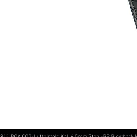
11 BOA CO2-Luftpistole Kal. 4,5mm Stahl-BB Blowback M
Schnellansicht