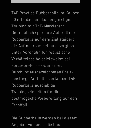
T4E Practice Rubberballs im Kaliber
50 erlauben ein kostengünstiges
Training mit T4E-Markierern.
Der deutlich spürbare Aufprall der
Rubberballs auf dem Ziel steigert
die Aufmerksamkeit und sorgt so
unter Adrenalin für realistische
Verhältnisse beispielsweise bei
Force-on-Force-Szenarien.
Durch ihr ausgezeichnetes Preis-
Leistungs-Verhältnis erlauben T4E
Rubberballs ausgiebige
Trainingseinheiten für die
bestmögliche Vorbereitung auf den
Ernstfall.
Die Rubberballs werden bei diesem
Angebot von uns selbst aus