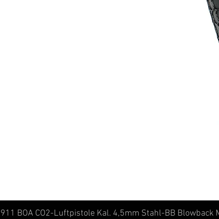
11 BOA CO2-Luftpistole Kal. 4,5mm Stahl-BB Blowback M
Schnellansicht