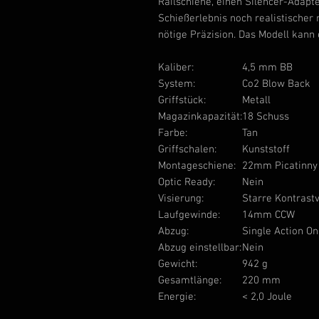
Railschiene, einen Silencer-Adap
Schießerlebnis noch realistischer
nötige Präzision. Das Modell kann 
Kaliber:
4,5 mm BB
System:
Co2 Blow Back
Griffstück:
Metall
Magazinkapazität:
18 Schuss
Farbe:
Tan
Griffschalen:
Kunststoff
Montageschiene:
22mm Picatinny
Optic Ready:
Nein
Visierung:
Starre Kontrastv
Laufgewinde:
14mm CCW
Abzug:
Single Action On
Abzug einstellbar:
Nein
Gewicht:
942 g
Gesamtlänge:
220 mm
Energie:
< 2,0 Joule