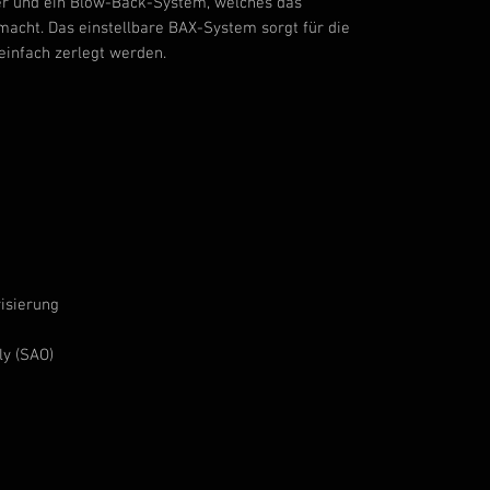
ter und ein Blow-Back-System, welches das
 macht. Das einstellbare BAX-System sorgt für die
einfach zerlegt werden.
isierung
ly (SAO)