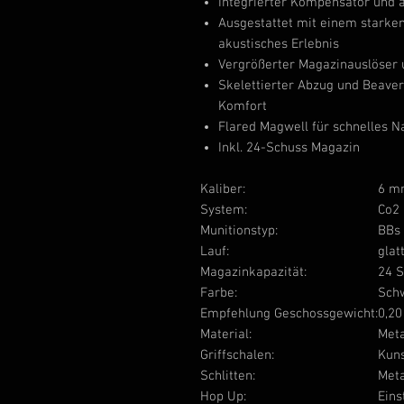
Integrierter Kompensator und a
Ausgestattet mit einem starke
akustisches Erlebnis
Vergrößerter Magazinauslöser 
Skelettierter Abzug und Beavert
Komfort
Flared Magwell für schnelles N
Inkl. 24-Schuss Magazin
Kaliber:
6 m
System:
Co2
Munitionstyp:
BBs
Lauf:
glat
Magazinkapazität:
24 
Farbe:
Sch
Empfehlung Geschossgewicht:
0,20
Material:
Meta
Griffschalen:
Kuns
Schlitten:
Meta
Hop Up:
Eins