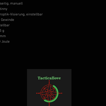
seitig, manuell
tinny
roptik-Visierung, einstellbar
n Gewinde
tellbar
5 g
 mm
0 Joule