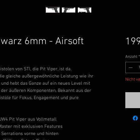
hwarz 6mm - Airsoft
199
Anzahl
*
tolen von STI, die Pit Viper, ist da.
 die gleiche außergewöhnliche Leistung wie ihr
Nicht v
 und hebt das Ganze auf ein neues Level mit
 der äußeren Komponenten. Bekannt aus der
Pistole für Fokus, Engagement und pure
Ben
W4 Pit Viper aus Vollmetall
Master mit exklusiven Features
 Serrations vorne und hinten