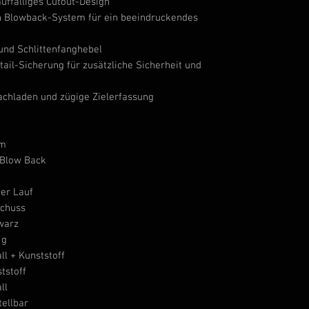
uffälliges Cutout-Design
n Blowback-System für ein beeindruckendes
und Schlittenfanghebel
ail-Sicherung für zusätzliche Sicherheit und
achladen und zügige Zielerfassung
m
 Blow Back
ter Lauf
Schuss
warz
 g
ll + Kunststoff
tstoff
ll
tellbar