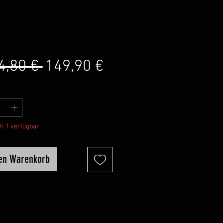
Standardpreis
Sale-
4,80 € 
149,90 €
Preis
h 1 verfügbar
den Warenkorb