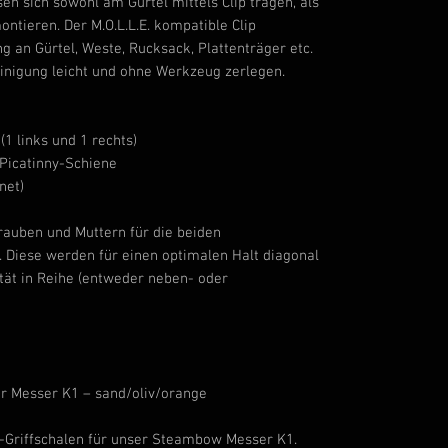
en sich sowohl am Gürtel mittels Clip tragen, als
ntieren. Der M.O.L.L.E. kompatible Clip
ng an Gürtel, Weste, Rucksack, Plattenträger etc.
einigung leicht und ohne Werkzeug zerlegen.
1 links und 1 rechts)
 Picatinny-Schiene
net)
rauben und Muttern für die beiden
 Diese werden für einen optimalen Halt diagonal
ität in Reihe (entweder neben- oder
ür Messer K1 – sand/oliv/orange
-Griffschalen für unser Steambow Messer K1.