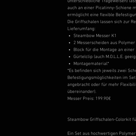
unterschiedliche Trageweisen) lass
auch an einer Picatinny-Schiene mo
ermöglicht eine flexible Befestigu
Die Griffschalen lassen sich zur R
Lieferumfang:
Steambow Messer K1
2 Messerscheiden aus Polymer (
Block für die Montage an einer
Gürtelclip (auch M.O.L.L.E. geeig
Montagematerial
*
*
Es befinden sich jeweils zwei Sch
Befestigungsmöglichkeiten im Set.
angebracht oder für mehr Flexibil
übereinander).
Messer Preis: 199.90€
Steambow Griffschalen-Colorkit f
Ein Set aus hochwertigen Polymer