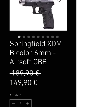
Springfield XDM
Bicolor 6mm -
Airsoft GBB
Standardpreis
 189,90 € 
Sale-
149,90 €
Preis
Anzahl
*