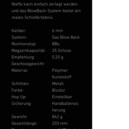
Waffe kann einfach zerlegt werden
und das BlowBack-System bietet ein
reales Schießerlebnis.
Kaliber:
6 mm
System:
Gas Blow Back
Munitionstyp:
BBs
Magazinkapazität:
25 Schuss
Empfehlung
0,20 g
Geschossgewicht:
Material:
Polymer
Kunststoff
Schlitten:
Metall
Farbe:
Bicolor
Hop Up:
Einstellbar
Sicherung:
Handballensic
herung
Gewicht:
862 g
Gesamtlänge:
203 mm