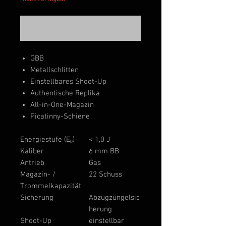
Benachrichtigen lassen
GBB
Metallschlitten
Einstellbares Shoot-Up
Authentische Replika
All-in-One-Magazin
Picatinny-Schiene
Energiestufe (E₀)
< 1,0 J
Kaliber
6 mm BB
Antrieb
Gas
Magazin- /
22 Schuss
Trommelkapazität
Sicherung
Abzugzüngelsic
herung
Shoot-Up
einstellbar