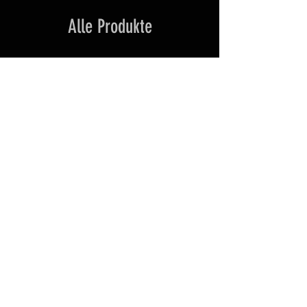
Alle Produkte
Neuheit
NEW
NxWerks NX 1911 BOA CO2-
Luftpistole Kal. 4,5mm Stahl-
BB Blowback Metallschlitten