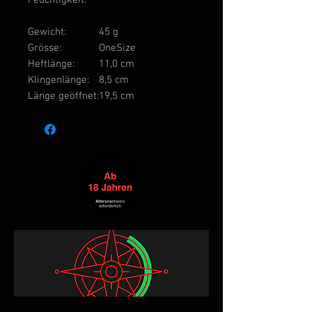
Feuchtigkeit.
Gewicht:
45 g
Grösse:
OneSize
Heftlänge:
11,0 cm
Klingenlänge:
8,5 cm
Länge geöffnet:
19,5 cm