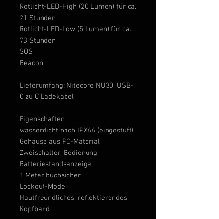
Rotlicht-LED-High (20 Lumen) für ca.
21 Stunden
Rotlicht-LED-Low (5 Lumen) für ca.
73 Stunden
SOS
Beacon
Lieferumfang: Nitecore NU30,
USB-
C zu C Ladekabel
Eigenschaften
wasserdicht nach IPX66 (eingestuft)
Gehäuse aus PC-Material
Zweischalter-Bedienung
Batteriestandsanzeige
1 Meter buchsicher
Lockout-Mode
Hautfreundliches, reflektierendes
Kopfband