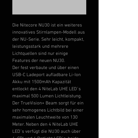
Benachrichtigen lassen
Die
Nitecore NU30
ist ein weiteres
innovatives Stirnlampen-Modell aus
der NU-Serie. Sehr leicht, kompakt,
leistungsstark und mehrere
Lichtquellen sind nur einige
Features der neuen
NU30
.
Der fest verbaute und über einen
USB-C Ladeport aufladbare Li-Ion
Akku mit 1500mAh Kapazität
entlockt den 4
NiteLab UHE LED´
s
maximal 500 Lumen Lichtleistung.
Der TrueVision+ Beam sorgt für ein
sehr homogenes Lichtbild bei einer
maximalen Leuchtweite von 130
Meter. Neben den 4
NiteLab UHE
LED´s verfügt die
NU30
auch über