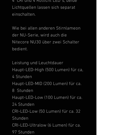
4 CRI und 4 Rotlicht LED´s, beide
Lichtquellen lassen sich separat
einschalten.
Wie bei allen anderen Stirnlameon
der NU-Serie, wird auch die
Nitecore
NU30
über zwei Schalter
bedient.
Leistung und Leuchtdauer
Haupt-LED-High (500 Lumen) für ca,
4 Stunden
Haupt-LED-MID (200 Lumen) für ca.
8 Stunden
Haupt-LED-Low (100 Lumen) für ca.
24 Stunden
CRI-LED-Low (50 Lumen) für ca. 32
Stunden
CRI-LED-Ultralow (6 Lumen) für ca.
97 Stunden