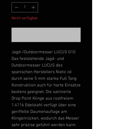
Nicht verfügbar
Benachrichtigen lassen
Jagd-/Outdoormesser LUCUS G10
Das feststehende Jagd- und
Outdoormesser LUCUS des
spanischen Herstellers Nieto ist
durch seine 5 mm starke Full Tang
Konstruktion auch für harte Einsätze
bestens geeignet. Die satinierte
Drop Point Klinge aus rostfreiem
1.4116 Edelstahl verfügt über eine
geriffelte Daumenauflage am
Klingenrücken, wodurch das Messer
sehr präzise geführt werden kann.