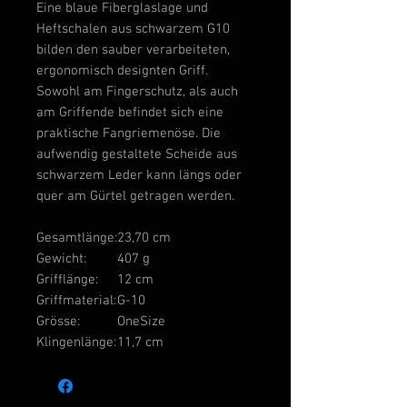
Eine blaue Fiberglaslage und
Heftschalen aus schwarzem G10
bilden den sauber verarbeiteten,
ergonomisch designten Griff.
Sowohl am Fingerschutz, als auch
am Griffende befindet sich eine
praktische Fangriemenöse. Die
aufwendig gestaltete Scheide aus
schwarzem Leder kann längs oder
quer am Gürtel getragen werden.
Gesamtlänge:
23,70 cm
Gewicht:
407 g
Grifflänge:
12 cm
Griffmaterial:
G-10
Grösse:
OneSize
Klingenlänge:
11,7 cm