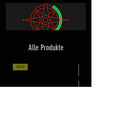
Alle Produkte
NEW
Neuheit