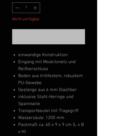
Nicht verfügbar
Benachrichtigen lassen
einwandige Konstruktion
Eingang mit Moskitonetz und
Reißverschluss
Boden aus trittfestem, robustem
PU-Gewebe
Gestänge aus 6 mm Glasfiber
inklusive Stahl-Heringe und
Spannseile
Transportbeutel mit Tragegriff
Wassersäule: 1200 mm
Packmaß: ca. 60 x 9 x 9 cm (L x B
x H)