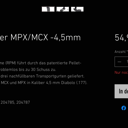
uer MPX/MCX -4,5mm
54,
Anzahl
*
e (RPM) führt durch das patentierte Pellet-
oblemlos bis zu 30 Schuss zu.
Nur noc
drei nachfüllbaren Transportgurten geliefert.
 MCX und MPX in Kaliber 4,5 mm Diabolo (.177).
In 
 204785, 204787