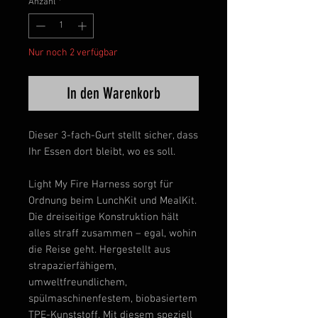
Anzahl
*
Nur noch 2 verfügbar
In den Warenkorb
Dieser 3-fach-Gurt stellt sicher, dass
Ihr Essen dort bleibt, wo es soll.
Light My Fire Harness sorgt für
Ordnung beim LunchKit und MealKit.
Die dreiseitige Konstruktion hält
alles straff zusammen – egal, wohin
die Reise geht. Hergestellt aus
strapazierfähigem,
umweltfreundlichem,
spülmaschinenfestem, biobasiertem
TPE-Kunststoff. Mit diesem speziell