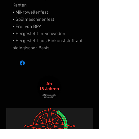
Kanten
• Mikrowellenfest
• Spülmaschinenfest
• Frei von BPA
• Hergestellt in Schweden
• Hergestellt aus Biokunststoff auf
biologischer Basis