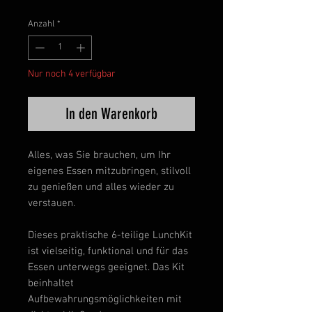
Anzahl
*
Nur noch 4 verfügbar
In den Warenkorb
Alles, was Sie brauchen, um Ihr
eigenes Essen mitzubringen, stilvoll
zu genießen und alles wieder zu
verstauen.
Dieses praktische 6-teilige LunchKit
ist vielseitig, funktional und für das
Essen unterwegs geeignet. Das Kit
beinhaltet
Aufbewahrungsmöglichkeiten mit