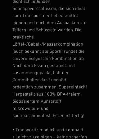
dicht schließenden
Schnappverschlüssen, die sich ideal
zum Transport der Lebensmittel
eignen und nach dem Auspacken zu
Tellern und Schüsseln werden. Die
praktische
Löffel-/Gabel-/Messerkombination
(auch bekannt als Spork) rundet die
clevere Essgeschirrkombination ab.
Nach dem Essen gestapelt und
zusammengepackt, hält der
Gummihalter das LunchKit
ordentlich zusammen. Supereinfach!
Hergestellt aus 100% BPA-freiem,
biobasiertem Kunststoff,
mikrowellen- und
spülmaschinenfest. Essen ist fertig!
• Transportfreundlich und kompakt
• Leicht zu reinigen – keine scharfen