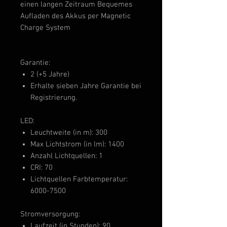
einen langen Zeitraum Bequemes
Aufladen des Akkus per Magnetic
Charge System
Garantie:
2 (+5 Jahre)
Erhalte sieben Jahre Garantie bei
Registrierung.
LED:
Leuchtweite (in m): 300
Max Lichtstrom (in lm): 1400
Anzahl Lichtquellen: 1
CRI: 70
Lichtquellen Farbtemperatur:
6000-7500
Stromversorgung:
Laufzeit (in Stunden): 90