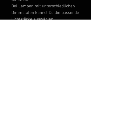
Bei Lampen mit unterschiedlichen
Dimmstufen kannst Du die passende
Lichtstärke auswählen.
Flackerfrei
Kein lästiges Flimmern der
Lichtquelle – dient der
Arbeitssicherheit oder auch vor der
Kamera für Fotos und Videos.