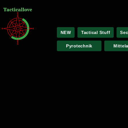
NEW
Tactical Stuff
Sec
Pyrotechnik
Mittel