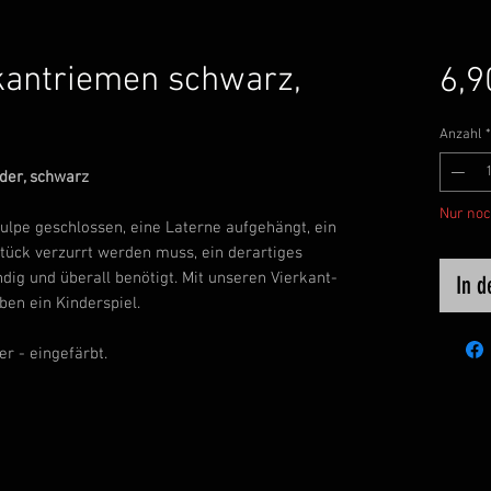
kantriemen schwarz,
6,9
Anzahl
*
der, schwarz
Nur noc
tulpe geschlossen, eine Laterne aufgehängt, ein
tück verzurrt werden muss, ein derartiges
ndig und überall benötigt. Mit unseren Vierkant-
In 
ben ein Kinderspiel.
r - eingefärbt.