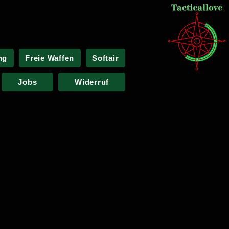
ng
Freie Waffen
Softair
Jobs
Widerruf